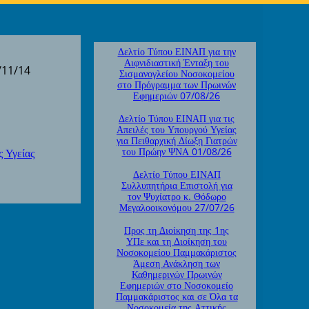
Δελτίο Τύπου ΕΙΝΑΠ για την
Αιφνιδιαστική Ένταξη του
/11/14
Σισμανογλείου Νοσοκομείου
στο Πρόγραμμα των Πρωινών
Εφημεριών 07/08/26
Δελτίο Τύπου ΕΙΝΑΠ για τις
Απειλές του Υπουργού Υγείας
για Πειθαρχική Δίωξη Γιατρών
του Πρώην ΨΝΑ 01/08/26
ς Υγείας
Δελτίο Τύπου ΕΙΝΑΠ
Συλλυπητήρια Επιστολή για
τον Ψυχίατρο κ. Θόδωρο
Μεγαλοοικονόμου 27/07/26
Προς τη Διοίκηση της 1ης
ΥΠε και τη Διοίκηση του
Νοσοκομείου Παμμακάριστος
Άμεση Ανάκληση των
Καθημερινών Πρωινών
Εφημεριών στο Νοσοκομείο
Παμμακάριστος και σε Όλα τα
Νοσοκομεία της Αττικής