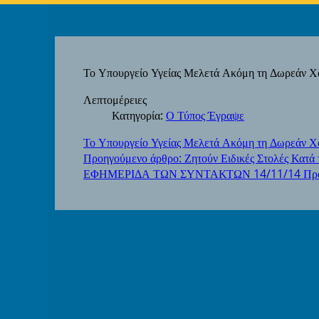
Το Υπουργείο Υγείας Μελετά Ακόμη τη Δωρεάν 
Λεπτομέρειες
Κατηγορία:
Ο Τύπος Έγραψε
Το Υπουργείο Υγείας Μελετά Ακόμη τη Δωρεάν Χ
Προηγούμενο άρθρο: Ζητούν Ειδικές Στολές Κατά
ΕΦΗΜΕΡΙΔΑ ΤΩΝ ΣΥΝΤΑΚΤΩΝ 14/11/14
Πρ