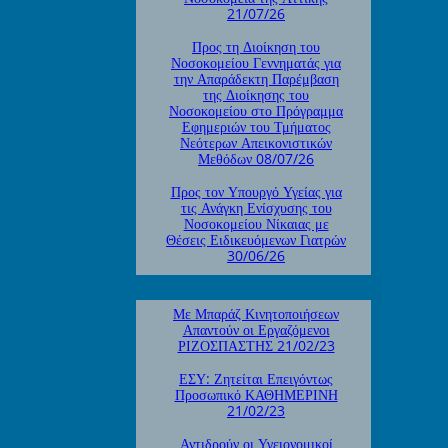
21/07/26
Προς τη Διοίκηση του
Νοσοκομείου Γεννηματάς για
την Απαράδεκτη Παρέμβαση
της Διοίκησης του
Νοσοκομείου στο Πρόγραμμα
Εφημεριών του Τμήματος
Νεότερων Απεικονιστικών
Μεθόδων 08/07/26
Προς τον Υπουργό Υγείας για
τις Ανάγκη Ενίσχυσης του
Νοσοκομείου Νίκαιας με
Θέσεις Ειδικευόμενων Γιατρών
30/06/26
Με Μπαράζ Κινητοποιήσεων
Απαντούν οι Εργαζόμενοι
ΡΙΖΟΣΠΑΣΤΗΣ 21/02/23
ΕΣΥ: Ζητείται Επειγόντως
Προσωπικό ΚΑΘΗΜΕΡΙΝΗ
21/02/23
Αντιδρούν οι Υγειονομικοί