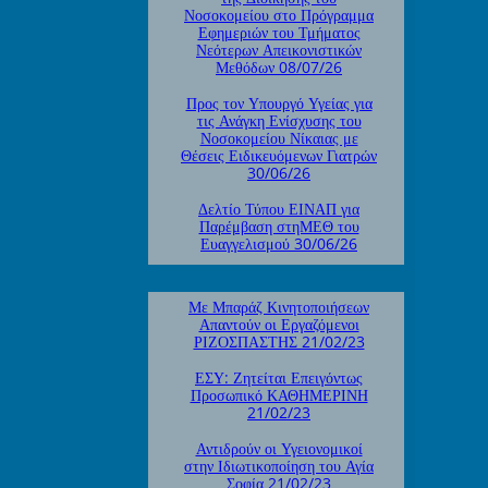
Νοσοκομείου στο Πρόγραμμα
Εφημεριών του Τμήματος
Νεότερων Απεικονιστικών
Μεθόδων 08/07/26
Προς τον Υπουργό Υγείας για
τις Ανάγκη Ενίσχυσης του
Νοσοκομείου Νίκαιας με
Θέσεις Ειδικευόμενων Γιατρών
30/06/26
Δελτίο Τύπου ΕΙΝΑΠ για
Παρέμβαση στηΜΕΘ του
Ευαγγελισμού 30/06/26
Με Μπαράζ Κινητοποιήσεων
Απαντούν οι Εργαζόμενοι
ΡΙΖΟΣΠΑΣΤΗΣ 21/02/23
ΕΣΥ: Ζητείται Επειγόντως
Προσωπικό ΚΑΘΗΜΕΡΙΝΗ
21/02/23
Αντιδρούν οι Υγειονομικοί
στην Ιδιωτικοποίηση του Αγία
Σοφία 21/02/23