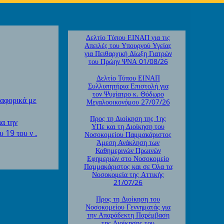
Δελτίο Τύπου ΕΙΝΑΠ για τις
Απειλές του Υπουργού Υγείας
για Πειθαρχική Δίωξη Γιατρών
του Πρώην ΨΝΑ 01/08/26
Δελτίο Τύπου ΕΙΝΑΠ
Συλλυπητήρια Επιστολή για
τον Ψυχίατρο κ. Θόδωρο
ναφορικά με
Μεγαλοοικονόμου 27/07/26
Προς τη Διοίκηση της 1ης
α την
ΥΠε και τη Διοίκηση του
 19 του ν .
Νοσοκομείου Παμμακάριστος
Άμεση Ανάκληση των
Καθημερινών Πρωινών
Εφημεριών στο Νοσοκομείο
Παμμακάριστος και σε Όλα τα
Νοσοκομεία της Αττικής
21/07/26
Προς τη Διοίκηση του
Νοσοκομείου Γεννηματάς για
την Απαράδεκτη Παρέμβαση
της Διοίκησης του