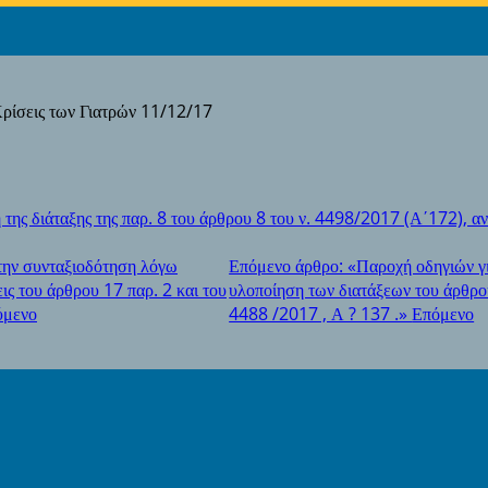
Κρίσεις των Γιατρών 11/12/17
της διάταξης της παρ. 8 του άρθρου 8 του ν. 4498/2017 (Α΄172), α
την συνταξιοδότηση λόγω
Επόμενο άρθρο: «Παροχή οδηγιών γι
ις του άρθρου 17 παρ. 2 και του
υλοποίηση των διατάξεων του άρθρου
ύμενο
4488 /2017 , Α ? 137 .»
Επόμενο