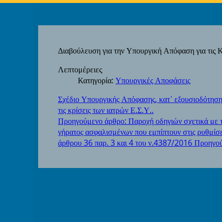
Διαβούλευση για την Υπουργική Απόφαση για τις 
Λεπτομέρειες
Κατηγορία:
Υπουργικές Αποφάσεις
Σχέδιο Υπουργικής Απόφασης, κατ΄ εξουσιοδότηση 
τις κρίσεις των ιατρών Ε.Σ.Υ..
Προηγούμενο άρθρο: Παροχή οδηγιών σχετικά με 
γήρατος ασφαλισμένων που εμπίπτουν στις ρυθμίσε
άρθρου 36 παρ. 3 και 4 του ν.4387/2016
Προηγο