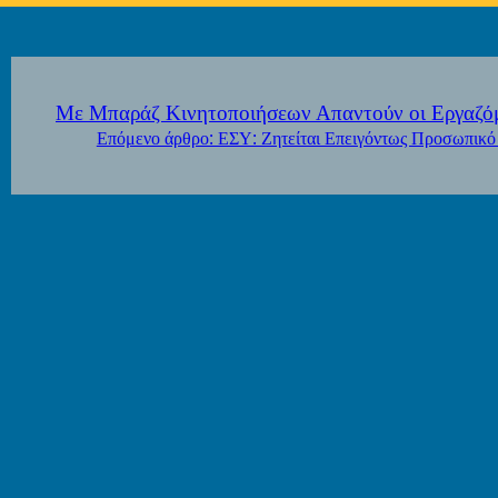
Με Μπαράζ Κινητοποιήσεων Απαντούν οι Εργαζό
Επόμενο άρθρο: ΕΣΥ: Ζητείται Επειγόντως Προσω