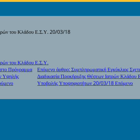
τρών του Κλάδου Ε.Σ.Υ. 20/03/18
τρών του Κλάδου Ε.Σ.Υ.
 στο Πρόγραμμα
Επόμενο άρθρο: Συμπληρωματική Εγκύκλιος Σχετι
ν Υψηλής
Διαδικασία Προκήρυξης Θέσεων Ιατρών Κλάδου Ε
ούμενο
Υποβολής Υποψηφιοτήτων 20/03/18
Επόμενο