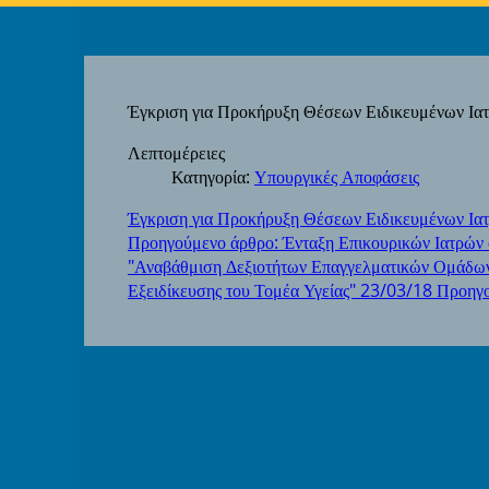
Έγκριση για Προκήρυξη Θέσεων Ειδικευμένων Ια
Λεπτομέρειες
Κατηγορία:
Υπουργικές Αποφάσεις
Έγκριση για Προκήρυξη Θέσεων Ειδικευμένων Ια
Προηγούμενο άρθρο: Ένταξη Επικουρικών Ιατρών
"Αναβάθμιση Δεξιοτήτων Επαγγελματικών Ομάδω
Εξειδίκευσης του Τομέα Υγείας" 23/03/18
Προηγ