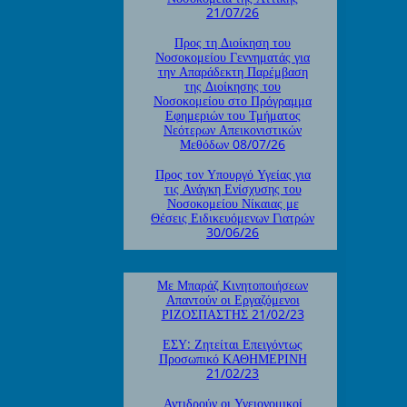
21/07/26
Προς τη Διοίκηση του
Νοσοκομείου Γεννηματάς για
την Απαράδεκτη Παρέμβαση
της Διοίκησης του
Νοσοκομείου στο Πρόγραμμα
Εφημεριών του Τμήματος
Νεότερων Απεικονιστικών
Μεθόδων 08/07/26
Προς τον Υπουργό Υγείας για
τις Ανάγκη Ενίσχυσης του
Νοσοκομείου Νίκαιας με
Θέσεις Ειδικευόμενων Γιατρών
30/06/26
Με Μπαράζ Κινητοποιήσεων
Απαντούν οι Εργαζόμενοι
ΡΙΖΟΣΠΑΣΤΗΣ 21/02/23
ΕΣΥ: Ζητείται Επειγόντως
Προσωπικό ΚΑΘΗΜΕΡΙΝΗ
21/02/23
Αντιδρούν οι Υγειονομικοί