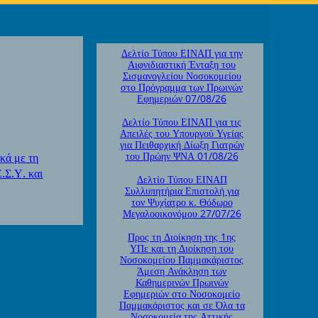
Δελτίο Τύπου ΕΙΝΑΠ για την
Αιφνιδιαστική Ένταξη του
Σισμανογλείου Νοσοκομείου
στο Πρόγραμμα των Πρωινών
Εφημεριών 07/08/26
Δελτίο Τύπου ΕΙΝΑΠ για τις
Απειλές του Υπουργού Υγείας
για Πειθαρχική Δίωξη Γιατρών
του Πρώην ΨΝΑ 01/08/26
κά με τη
.Σ.Υ. και
Δελτίο Τύπου ΕΙΝΑΠ
Συλλυπητήρια Επιστολή για
τον Ψυχίατρο κ. Θόδωρο
Μεγαλοοικονόμου 27/07/26
Προς τη Διοίκηση της 1ης
ΥΠε και τη Διοίκηση του
Νοσοκομείου Παμμακάριστος
Άμεση Ανάκληση των
Καθημερινών Πρωινών
Εφημεριών στο Νοσοκομείο
Παμμακάριστος και σε Όλα τα
Νοσοκομεία της Αττικής