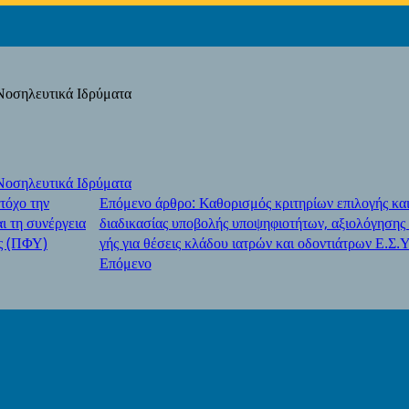
Νοσηλευτικά Ιδρύματα
Νοσηλευτικά Ιδρύματα
τόχο την
Επόμενο άρθρο: Καθορισμός κριτηρίων επιλογής κα
ι τη συνέργεια
διαδικασίας υποβολής υποψηφιοτήτων, αξιολόγησης 
ας (ΠΦΥ)
γής για θέσεις κλάδου ιατρών και οδοντιάτρων Ε.Σ.
Επόμενο