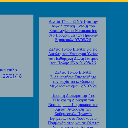
Δελτίο Τύπου ΕΙΝΑΠ για την
Αιφνιδιαστική Ένταξη του
Σισμανογλείου Νοσοκομείου
στο Πρόγραμμα των Πρωινών
Εφημεριών 07/08/26
Δελτίο Τύπου ΕΙΝΑΠ για τις
Απειλές του Υπουργού Υγείας
για Πειθαρχική Δίωξη Γιατρών
του Πρώην ΨΝΑ 01/08/26
ι
και επιλο-
Δελτίο Τύπου ΕΙΝΑΠ
Υ. 25/01/18
Συλλυπητήρια Επιστολή για
τον Ψυχίατρο κ. Θόδωρο
Μεγαλοοικονόμου 27/07/26
Προς τη Διοίκηση της 1ης
ΥΠε και τη Διοίκηση του
Νοσοκομείου Παμμακάριστος
Άμεση Ανάκληση των
Καθημερινών Πρωινών
Εφημεριών στο Νοσοκομείο
Παμμακάριστος και σε Όλα τα
Νοσοκομεία της Αττικής