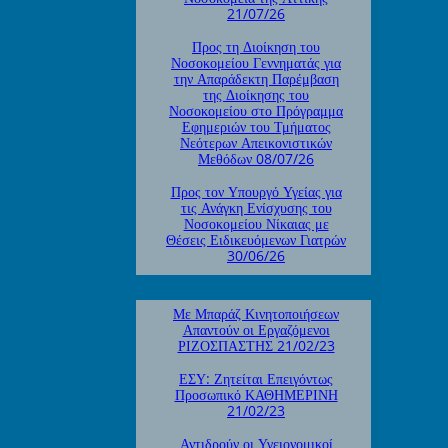
21/07/26
Προς τη Διοίκηση του
Νοσοκομείου Γεννηματάς για
την Απαράδεκτη Παρέμβαση
της Διοίκησης του
Νοσοκομείου στο Πρόγραμμα
Εφημεριών του Τμήματος
Νεότερων Απεικονιστικών
Μεθόδων 08/07/26
Προς τον Υπουργό Υγείας για
τις Ανάγκη Ενίσχυσης του
Νοσοκομείου Νίκαιας με
Θέσεις Ειδικευόμενων Γιατρών
30/06/26
Με Μπαράζ Κινητοποιήσεων
Απαντούν οι Εργαζόμενοι
ΡΙΖΟΣΠΑΣΤΗΣ 21/02/23
ΕΣΥ: Ζητείται Επειγόντως
Προσωπικό ΚΑΘΗΜΕΡΙΝΗ
21/02/23
Αντιδρούν οι Υγειονομικοί